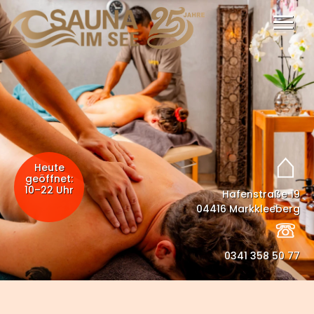
Info
Massage
Gutscheine
Badezuber
Heute
Events
geöffnet:
10–22 Uhr
Hafenstraße 19
04416 Markkleeberg
0341 358 50 77